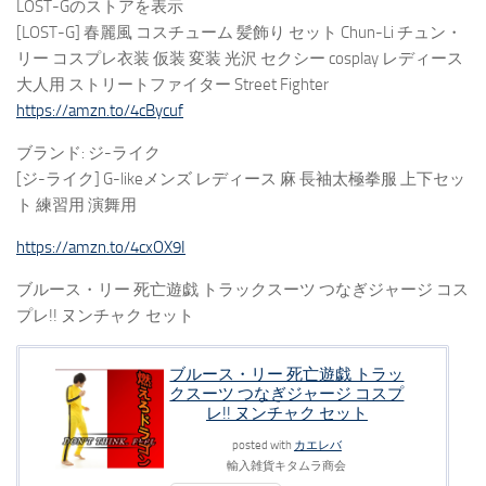
LOST-Gのストアを表示
[LOST-G] 春麗風 コスチューム 髪飾り セット Chun-Li チュン・
リー コスプレ衣装 仮装 変装 光沢 セクシー cosplay レディース
大人用 ストリートファイター Street Fighter
https://amzn.to/4cBycuf
ブランド: ジ-ライク
[ジ-ライク] G-likeメンズ レディース 麻 長袖太極拳服 上下セッ
ト 練習用 演舞用
https://amzn.to/4cxOX9I
ブルース・リー 死亡遊戯 トラックスーツ つなぎジャージ コス
プレ!! ヌンチャク セット
ブルース・リー 死亡遊戯 トラッ
クスーツ つなぎジャージ コスプ
レ!! ヌンチャク セット
posted with
カエレバ
輸入雑貨キタムラ商会