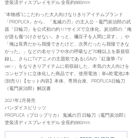
塗装済ディスプレイモデル 全長約880mm
“本物感”にこだわった大人向けなりきりアイテムブランド
「PROPLICA」から、「鬼滅の刃」の主人公・竈門炭治郎の武
器「日輪刀」を公式初の約1/1サイズで立体化。炭治郎の「俺
が誰も傷つけさせない。きっと、禰豆子を人間に戻す。」や
「俺は長男だから我慢できたけど、次男だったら我慢できな
かった。」などの名セリフや水の呼吸など70種以上を新規収
録し、さらにTVアニメの主題歌であるLiSAの「紅蓮華-TV
ver.-」をなりきりアイテムに初収録した、本気の大人向けを
コンセプトに立体化した商品です。使用電池：単4乾電池2本
(別売り) 【セット内容】本体、専用台座、PROPLICA日輪刀
（竈門炭治郎）解説書
2021年2月発売
バンダイスピリッツ
PROPLICA（プロップリカ） 鬼滅の刃 日輪刀（竈門炭治郎）
塗装済ディスプレイモデル 全長約880mm