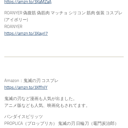
https://amzn.to/3XaMZaA
ROANYER 偽腹筋 偽筋肉 マッチョ シリコン 筋肉 仮装 コスプレ
(アイボリー)
ROANYER
https://amzn.to/3XayrI7
Amazon：鬼滅の刃 コスプレ
https://amzn.to/3XffnIY
鬼滅の刃など漫画も人気が出ました。
アニメ版なども人気、映画化もされてます。
バンダイスピリッツ
PROPLICA（プロップリカ） 鬼滅の刃 日輪刀（竈門炭治郎）