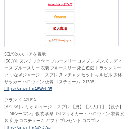
Yahooショッピング
Amazon
楽天市場
au PAY マーケット
SCLYXのストアを表示
[SCLYX] ヌンチャク付き ブルースリー コスプレ メンズ レディ
ース ブルースリー 衣装 ブルースリー 死亡遊戯 トラックスー
ツ つなぎジャージ コスプレ ヌンチャク セット キルビル 少林
サッカー ハロウィン 仮装 コスチューム#21308
https://amzn.to/46Web05
ブランド: AZUSA
[AZUSA] マリオ ルイージ コスプレ 【男】【大人用 】【親子】
「 Allシーズン」仮装 学祭 USJ マリオカート ハロウィン 衣装 変
装 変身 コスチューム ギフト プレゼント コスプレ
https://amzn.to/4dSOVua