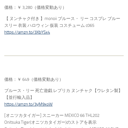
価格：￥ 3,280（価格変動あり）
【 ヌンチャク付き 】monoii ブルース・ リー コスプレ ブルー
スリー 衣装 ハロウィン 仮装 コスチューム c065
https://amzn.to/3XbYSx4
価格：￥ 649（価格変動あり）
ブルース・リー 死亡遊戯 レプリカ ヌンチャク【ウレタン製】
【並行輸入品】
https://amzn.to/3yM9xoW
[オニツカタイガー] スニーカー MEXICO 66 THL202
Onitsuka Tiger(オニツカタイガー)のストアを表示