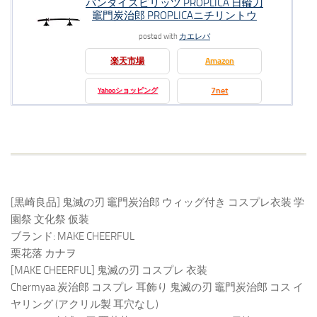
バンダイスピリッツ PROPLICA 日輪刀
竈門炭治郎 PROPLICAニチリントウ
posted with
カエレバ
楽天市場
Amazon
7net
Yahooショッピング
[黒崎良品] 鬼滅の刃 竈門炭治郎 ウィッグ付き コスプレ衣装 学
園祭 文化祭 仮装
ブランド: MAKE CHEERFUL
栗花落 カナヲ
[MAKE CHEERFUL] 鬼滅の刃 コスプレ 衣装
Chermyaa 炭治郎 コスプレ 耳飾り 鬼滅の刃 竈門炭治郎 コス イ
ヤリング (アクリル製 耳穴なし)