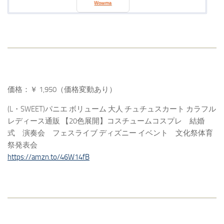
Wowma
価格：￥ 1,950（価格変動あり）
(L・SWEET)パニエ ボリューム 大人 チュチュスカート カラフル
レディース通販 【20色展開】コスチュームコスプレ 結婚
式 演奏会 フェスライブ ディズニー イベント 文化祭体育
祭発表会
https://amzn.to/46W14fB