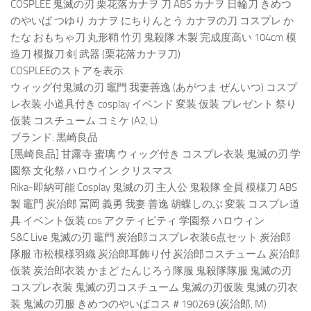
COSPLEE 鬼滅の刃 栗花落カナヲ 刀 ABS カナヲ 日輪刀 きめつ
のやいば つゆり カナヲ にちりんとう カナヲの刀 コスプレ か
たな おもちゃ刀 丸形鞘 竹刃 鬼殺隊 木製 完成度高い 104cm 模
造刀 模擬刀 剣 武器 (栗花落カナヲ刀)
COSPLEEのストアを表示
ウィッグ付鬼滅の刃 竈門 我妻善逸 (あがつま ぜんいつ) コスプ
レ衣装 小道具付き cosplay イベンド 変装 仮装 プレゼント 祭り
仮装 コスチューム コミケ (A2, L)
ブランド: 黒崎良品
[黒崎良品] 甘露寺 蜜璃 ウィッグ付き コスプレ衣装 鬼滅の刃 学
園祭 文化祭 ハロウイン クリスマス
Rika-即納可能 Cosplay 鬼滅の刃 主人公 鬼殺隊 全員 模様刀 ABS
製 竈門 炭治郎 冨岡 義勇 我妻 善逸 胡蝶しのぶ 変装 コスプレ道
具 イベント仮装 cos アクティビティ 学園祭 ハロウィン
S&C Live 鬼滅の刃 竈門 炭治郎コスプレ衣装6点セット 炭治郎
隊服 市松模様羽織 炭治郎耳飾り付 炭治郎コスチューム 炭治郎
仮装 炭治郎衣装 かまど たんじろう隊服 鬼殺隊隊服 鬼滅の刃
コスプレ衣装 鬼滅の刃コスチューム 鬼滅の刃仮装 鬼滅の刃衣
装 鬼滅の刃服 きめつのやいばコス＃190269 (炭治郎, M)