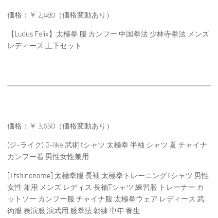
価格：￥ 2,480（価格変動あり）
【Ludus Felix】太極拳 服 カンフー 中国拳法 少林寺拳法 メンズ
レディース 上下セット
価格：￥ 3,650（価格変動あり）
(ジ-ライク) G-like 武術 tシャツ 太極拳 半袖 シャツ 夏 チャイナ
カンフー着 男性女性兼用
[Tfshinonome] 太極拳服 長袖 太極拳トレーニングTシャツ 男性
女性 兼用 メンズ レディス 長袖Tシャツ 練習服 トレーナー カ
ットソー カンフー服 チャイナ服 太極拳ウェア レディース 武
術服 表演服 演武用 服拳法 朝練 中年 養生