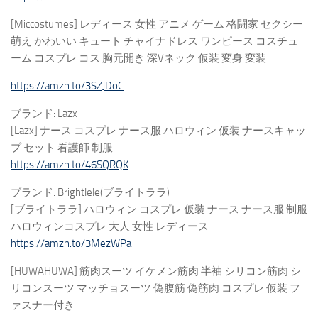
[Miccostumes] レディース 女性 アニメ ゲーム 格闘家 セクシー
萌え かわいい キュート チャイナドレス ワンピース コスチュ
ーム コスプレ コス 胸元開き 深Vネック 仮装 変身 変装
https://amzn.to/3SZJDoC
ブランド: Lazx
[Lazx] ナース コスプレ ナース服 ハロウィン 仮装 ナースキャッ
プ セット 看護師 制服
https://amzn.to/46SQRQK
ブランド: Brightlele(ブライトララ)
[ブライトララ] ハロウィン コスプレ 仮装 ナース ナース服 制服
ハロウィンコスプレ 大人 女性 レディース
https://amzn.to/3MezWPa
[HUWAHUWA] 筋肉スーツ イケメン筋肉 半袖 シリコン筋肉 シ
リコンスーツ マッチョスーツ 偽腹筋 偽筋肉 コスプレ 仮装 フ
ァスナー付き