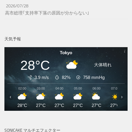
2026/07/28
高市総理｢支持率下落の原因が分からない｣
天気予報
Tokyo
28°C
大体晴れ
3.9 m/s
82%
758
mmHg
02:00
03:00
04:00
05:00
06:00
07:00
0
‹
›
28°C
27°C
27°C
27°C
27°C
27°C
2
SONICAKE マルチエフェクター