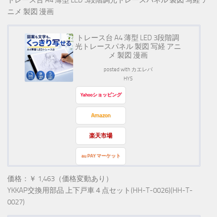
トレース台 A4 薄型 LED 3段階調光トレースパネル 製図 写経 ア
ニメ 製図 漫画
トレース台 A4 薄型 LED 3段階調
光トレースパネル 製図 写経 アニ
メ 製図 漫画
posted with
カエレバ
HYS
Yahooショッピング
Amazon
楽天市場
au PAY マーケット
価格：￥ 1,463（価格変動あり）
YKKAP交換用部品 上下戸車４点セット(HH-T-0026)(HH-T-
0027)