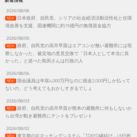
新着情報
2026/08/06
日本政府、自民党、シリアの社会経済活動活性化と住環
NEW!
境改善を支援、国連機関に約15億円の無償資金協力
2026/08/05
政府、自民党の高市早苗はエアコンが無い避難所には視
NEW!
察しなかった、被災地の意見交換で「日本人として本当に良
かった」と述べた島田さんは行政の人
2026/08/04
国会議員は年収4,000万円なのに税金2,000円しか払って
NEW!
ないの、どう考えてもおかしすぎるでしょ
2026/08/03
政府、自民党の高市早苗が熊本の避難所に何もしないか
NEW!
ら台湾が動き避難所にテントをプレゼント
2026/08/02
東京都のAIマッチングシステム「TOKYO縁結び」は行政
NEW!