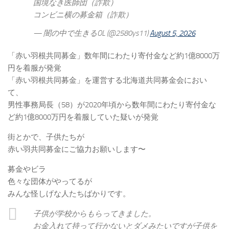
国境なき医師団（詐欺）
コンビニ横の募金箱（詐欺）
— 闇の中で生きるOL (@2580ys11)
August 5, 2026
「赤い羽根共同募金」数年間にわたり寄付金など約1億8000万
円を着服が発覚
「赤い羽根共同募金」を運営する北海道共同募金会におい
て、
男性事務局長（58）が2020年頃から数年間にわたり寄付金な
ど約1億8000万円を着服していた疑いが発覚
街とかで、子供たちが
赤い羽共同募金にご協力お願いします〜
募金やビラ
色々な団体がやってるが
みんな怪しげな人たちばかりです。
子供が学校からもらってきました。
お金入れて持って行かないとダメみたいですが子供を