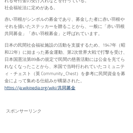
れる寄付金の受け入れなどを行っている。
社会福祉法に定めがある。
赤い羽根がシンボルの募金であり、募金した者に赤い羽根や
それを描いたステッカーを贈ることから、一般に「赤い羽根
共同募金」「赤い羽根募金」と呼ばれています。
日本の民間社会福祉施設の活動を支援するため、1947年（昭
和22年）に始まった募金運動、第2次世界大戦で打撃を受け、
日本国憲法第89条の規定で民間の慈善活動には公金を充てら
れなくなったことから、米国で当時行われていたコミュニテ
ィ・チェスト（英 Community_Chest）を参考に民間資金を募
金によって集める仕組みが構築された。
https://ja.wikipedia.org/wiki/共同募金
スポンサーリンク