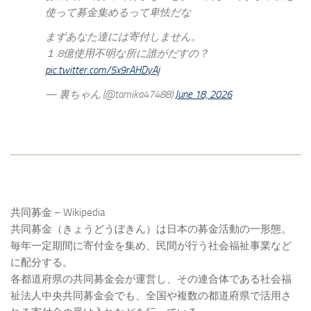
使って募金集めるって卑怯だな
まずあなた達には寄付しません。
１.8億使用不明な所に誰がだすの？
pic.twitter.com/5x9rAHDyAj
— 裏ちゃん (@tamika47488)
June 18, 2026
共同募金 – Wikipedia
共同募金（きょうどうぼきん）は日本の募金活動の一形態。
毎年一定期間に寄付金を集め、民間が行う社会福祉事業など
に配分する。
各都道府県の共同募金会が運営し、その連合体である社会福
祉法人中央共同募金会でも、全国や複数の都道府県で活用さ