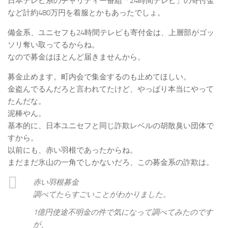
日本テレビ系のチャリティー番組「24時間テレビ」の寄付金
など計約480万円を着服とかもあったでしょ。
備金系、ユニセフも24時間テレビも寄付金は、上層部がゴッ
ソリ奪い取ってるからね。
なので募金はほとんど届きませんから。
募金止めます。町内会で集金するのも止めてほしい。
金盗んでるんだろと言われてたけど、やっぱり本当にやって
たんだな。
泥棒やん。
基本的に、日本ユニセフと同じ詐欺レベルの胡散臭い団体で
すから。
以前にも、赤い羽根であったからね。
まだまだ氷山の一角でしかないだろ、この募金系の詐欺は。
赤い羽根募金
調べてたらすごいことがわかりました。
1億円使途不明金の件で気になって調べてみたのです
が、