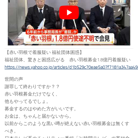
【赤い羽根で着服疑い 福祉団体困惑】
福祉団体、驚きと困惑広がる 赤い羽根募金1.8億円着服疑い
https://news.yahoo.co.jp/articles/d1b529c70eae5a07f7181a347aa4
世間の声
謝罪して終わりですか？？
赤い羽根募金だけでなく、
他もやってるでしょ。
募金するのはやめた方がいいです。
お金は、ちゃんと届かないから。
以前からこのような黒い噂が絶えない赤い羽根募金は無くす
べき。