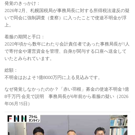
発覚のきっかけ：
2026年2月、札幌国税局が事務局長に対する所得税法違反の疑
いで同会に強制調査（査察）に入ったことで使途不明金が浮
上。
着服の期間と手口：
2020年頃から数年にわたり会計責任者であった事務局長が1人
で寄付金や運営資金を管理、自身が関与する口座へ送金して
いたとみられています。
総額：
不明金はおよそ1億8000万円に上る見込みです。
なぜ発覚しなかったのか？「赤い羽根」募金の使途不明金1億
8千万円 会見で説明 事務局長が6年前から着服の疑い（2026
年06月15日）