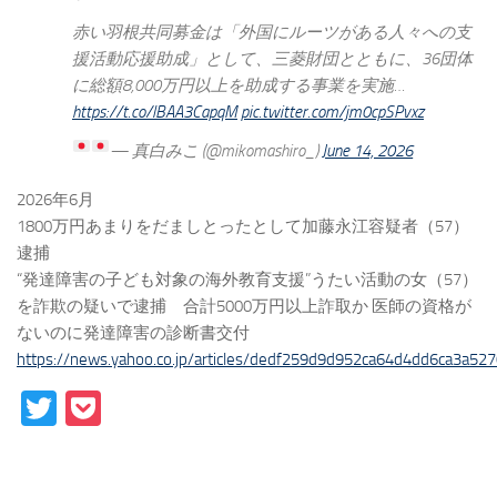
赤い羽根共同募金は「外国にルーツがある人々への支
援活動応援助成」として、三菱財団とともに、36団体
に総額8,000万円以上を助成する事業を実施…
https://t.co/lBAA3CapqM
pic.twitter.com/jm0cpSPvxz
—
真白みこ
(@mikomashiro_)
June 14, 2026
2026年6月
1800万円あまりをだましとったとして加藤永江容疑者（57）
逮捕
“発達障害の子ども対象の海外教育支援”うたい活動の女（57）
を詐欺の疑いで逮捕 合計5000万円以上詐取か 医師の資格が
ないのに発達障害の診断書交付
https://news.yahoo.co.jp/articles/dedf259d9d952ca64d4dd6ca3a52
Twitter
Pocket