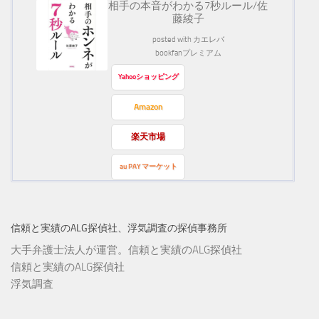
相手の本音がわかる7秒ルール/佐
藤綾子
posted with
カエレバ
bookfanプレミアム
Yahooショッピング
Amazon
楽天市場
au PAY マーケット
信頼と実績のALG探偵社、浮気調査の探偵事務所
大手弁護士法人が運営。信頼と実績のALG探偵社
信頼と実績のALG探偵社
浮気調査