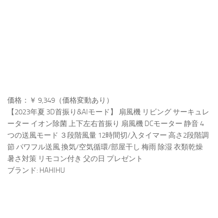
価格：￥ 9,349（価格変動あり）
【2023年夏 3D首振り&AIモード】 扇風機 リビング サーキュレ
ーター イオン除菌 上下左右首振り 扇風機 DCモーター 静音 4
つの送風モード ３段階風量 12時間切/入タイマー 高さ2段階調
節 パワフル送風 換気/空気循環/部屋干し 梅雨 除湿 衣類乾燥
暑さ対策 リモコン付き 父の日 プレゼント
ブランド: HAHIHU