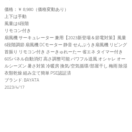
価格：￥ 8,980（価格変動あり）
上下は手動
風量は6段階
リモコン付き
扇風機 サーキュレーター 兼用【2023新登場＆節電対策】風量
6段階調節 扇風機 DCモーター 静音 せんぷうき扇風機 リビング
首振り リモコン付き さーきゅれーたー 省エネ タイマー付き
60Sパネル自動消灯 高さ調整可能 パワフル送風 オシャレ オー
ルシーズン 暑さ対策 冷暖房 換気/空気循環/部屋干し 梅雨 除湿
衣類乾燥 組み立て簡単 PSE認証済
ブランド: BAYATA
2023/4/17