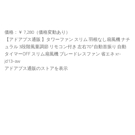
価格：￥ 7,280（価格変動あり）
【アドアプス通販 】タワーファン スリム 羽根なし扇風機 ナチ
ュラル 3段階風量調節 リモコン付き 左右70°自動首振り 自動
タイマーOFF スリム扇風機 ブレードレスファン 省エネ xr-
jd13-aw
アドアプス通販のストアを表示