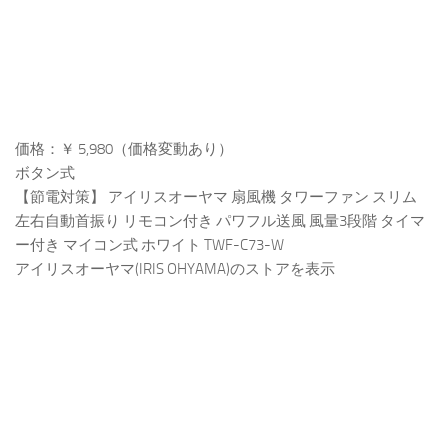
価格：￥ 5,980（価格変動あり）
ボタン式
【節電対策】 アイリスオーヤマ 扇風機 タワーファン スリム
左右自動首振り リモコン付き パワフル送風 風量3段階 タイマ
ー付き マイコン式 ホワイト TWF-C73-W
アイリスオーヤマ(IRIS OHYAMA)のストアを表示