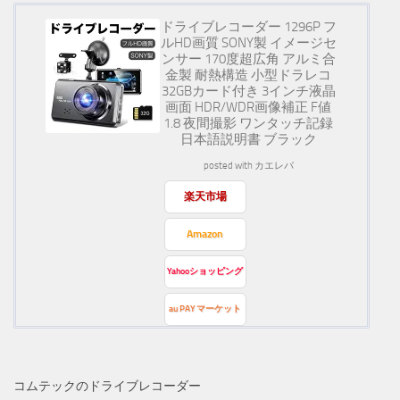
ドライブレコーダー 1296P フ
ルHD画質 SONY製 イメージセ
ンサー 170度超広角 アルミ合
金製 耐熱構造 小型ドラレコ
32GBカード付き 3インチ液晶
画面 HDR/WDR画像補正 F値
1.8 夜間撮影 ワンタッチ記録
日本語説明書 ブラック
posted with
カエレバ
楽天市場
Amazon
Yahooショッピング
au PAY マーケット
コムテックのドライブレコーダー