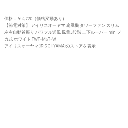
価格：￥ 4,720（価格変動あり）
【節電対策】 アイリスオーヤマ 扇風機 タワーファン スリム
左右自動首振り パワフル送風 風量3段階 上下ルーバー mini メ
カ式 ホワイト TWF-M6T-W
アイリスオーヤマ(IRIS OHYAMA)のストアを表示