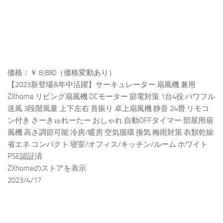
価格：￥ 8,880（価格変動あり）
【2023新登場&年中活躍】サーキュレーター 扇風機 兼用
ZXhome リビング扇風機 DCモーター 節電対策 1台4役 パワフル
送風 3段階風量 上下左右 首振り 卓上扇風機 静音 24畳 リモコ
ン付き さーきゅれーたー おしゃれ 自動OFFタイマー 部屋用扇
風機 高さ調節可能 冷房/暖房 空気循環 換気 梅雨対策 衣類乾燥
省エネ コンパクト 寝室/オフィス/キッチン/ルーム ホワイト
PSE認証済
ZXhomeのストアを表示
2023/4/17