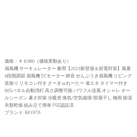
価格：￥ 8,980（価格変動あり）
扇風機 サーキュレーター 兼用【2023新登場＆節電対策】風量
6段階調節 扇風機 DCモーター 静音 せんぷうき扇風機 リビング
首振り リモコン付き さーきゅれーたー 省エネ タイマー付き
60Sパネル自動消灯 高さ調整可能 パワフル送風 オシャレ オー
ルシーズン 暑さ対策 冷暖房 換気/空気循環/部屋干し 梅雨 除湿
衣類乾燥 組み立て簡単 PSE認証済
ブランド: BAYATA