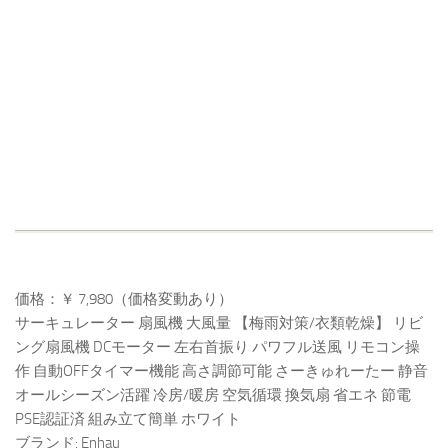
価格：￥ 7,980（価格変動あり）
サーキュレーター 扇風機 大風量 【梅雨対策/衣類乾燥】 リビ
ング扇風機 DCモーター 左右首振り パワフル送風 リモコン操
作 自動OFFタイマー機能 高さ調節可能 さーきゅれーたー 静音
オールシーズン活躍 冷房/暖房 空気循環 換気扇 省エネ 節電
PSE認証済 組み立て簡単 ホワイト
ブランド: Enhau