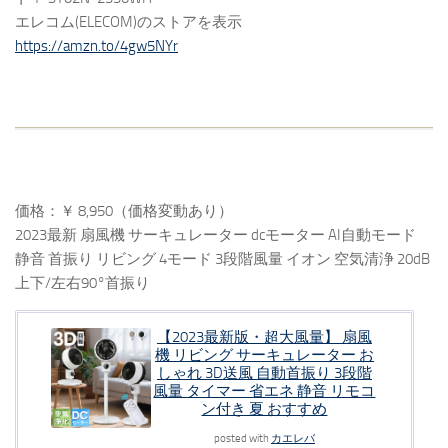
エレコム(ELECOM)のストアを表示
https://amzn.to/4gw5NYr
価格：￥ 8,950（価格変動あり）
2023最新 扇風機 サーキュレーター dcモーター AI自動モード
静音 首振り リビング 4モード 3段階風量 イオン 空気清浄 20dB
上下/左右90°首振り
【2023最新版・超大風量】 扇風
機 リビング サーキュレーター お
しゃれ 3D送風 自動首振り 3段階
風量 タイマー 省エネ 静音 リモコ
ン付き 夏 おすすめ
posted with
カエレバ