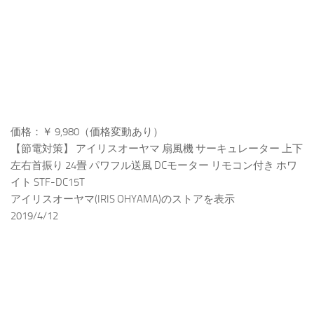
価格：￥ 9,980（価格変動あり）
【節電対策】 アイリスオーヤマ 扇風機 サーキュレーター 上下
左右首振り 24畳 パワフル送風 DCモーター リモコン付き ホワ
イト STF-DC15T
アイリスオーヤマ(IRIS OHYAMA)のストアを表示
2019/4/12