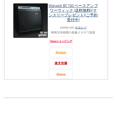
Warwick BC150 ベースアンプ
ワーウィック (送料無料)(マ
ンスリープレゼント)(ご予約
受付中)
posted with
カエレバ
昭和32年創業の老舗 クロサワ楽器
Yahooショッピング
Amazon
楽天市場
Wowma