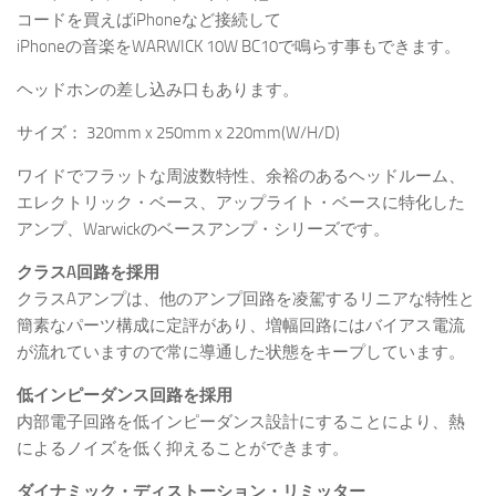
コードを買えばiPhoneなど接続して
iPhoneの音楽をWARWICK 10W BC10で鳴らす事もできます。
ヘッドホンの差し込み口もあります。
サイズ： 320mm x 250mm x 220mm(W/H/D)
ワイドでフラットな周波数特性、余裕のあるヘッドルーム、
エレクトリック・ベース、アップライト・ベースに特化した
アンプ、Warwickのベースアンプ・シリーズです。
クラスA回路を採用
クラスAアンプは、他のアンプ回路を凌駕するリニアな特性と
簡素なパーツ構成に定評があり、増幅回路にはバイアス電流
が流れていますので常に導通した状態をキープしています。
低インピーダンス回路を採用
内部電子回路を低インピーダンス設計にすることにより、熱
によるノイズを低く抑えることができます。
ダイナミック・ディストーション・リミッター