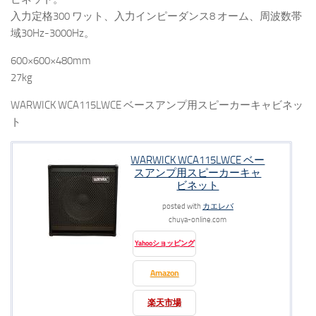
入力定格300 ワット、入力インピーダンス8 オーム、周波数帯
域30Hz-3000Hz。
600×600×480mm
27kg
WARWICK WCA115LWCE ベースアンプ用スピーカーキャビネッ
ト
WARWICK WCA115LWCE ベー
スアンプ用スピーカーキャ
ビネット
posted with
カエレバ
chuya-online.com
Yahooショッピング
Amazon
楽天市場