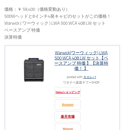
価格：￥ 59,400（価格変動あり）
500Wヘッドと8インチ4発キャビのセットがこの価格！
Warwick ( ワーウィック ) LWA 500 WCA 408 LW セット
ベースアンプ 特価
決算特価
Warwick(ワーウィック) LWA
500 WCA 408 LW セット【ベ
ースアンプ 特価 】【決算特
価！ 】
posted with
カエレバ
ワタナベ楽器ヤフーSHOP
Yahooショッピング
Amazon
楽天市場
Wowma