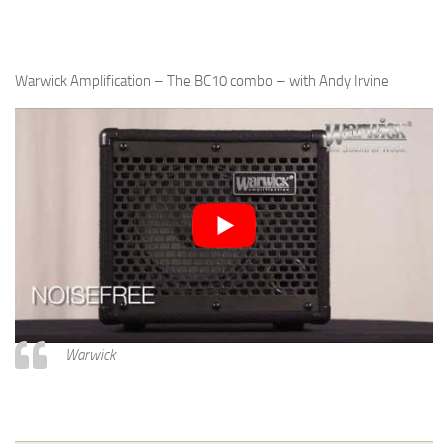
Warwick Amplification – The BC10 combo – with Andy Irvine
Warwick