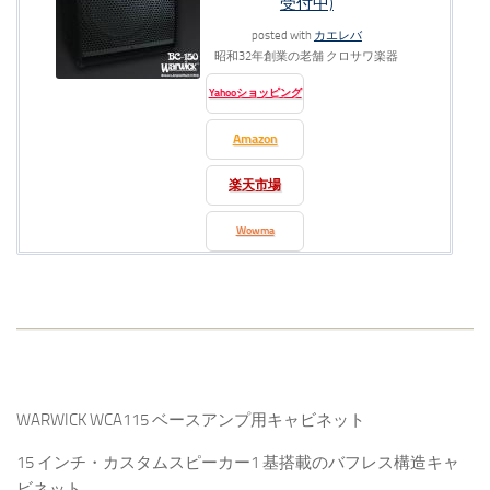
受付中)
posted with
カエレバ
昭和32年創業の老舗 クロサワ楽器
Yahooショッピング
Amazon
楽天市場
Wowma
WARWICK WCA115 ベースアンプ用キャビネット
15 インチ・カスタムスピーカー1 基搭載のバフレス構造キャ
ビネット。