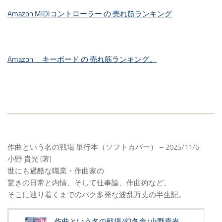
Amazon MIDIコントローラー の 売れ筋ランキング
Amazon キーボード の 売れ筋ランキング。
作曲という名の戦場 単行本（ソフトカバー） – 2025/11/6
小野 貴光 (著)
世にも過酷な職業・作曲家の
驚きの日常と内情、そして仕事論、作曲術など、
そこに辿り着くまでのバク多発な波乱万丈の半生記。
作曲という名の戦場/幻冬舎/小野貴光