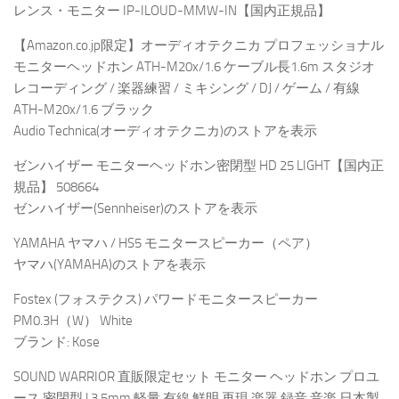
レンス・モニター IP-ILOUD-MMW-IN【国内正規品】
【Amazon.co.jp限定】オーディオテクニカ プロフェッショナル
モニターヘッドホン ATH-M20x/1.6 ケーブル長1.6m スタジオ
レコーディング / 楽器練習 / ミキシング / DJ / ゲーム / 有線
ATH-M20x/1.6 ブラック
Audio Technica(オーディオテクニカ)のストアを表示
ゼンハイザー モニターヘッドホン密閉型 HD 25 LIGHT【国内正
規品】 508664
ゼンハイザー(Sennheiser)のストアを表示
YAMAHA ヤマハ / HS5 モニタースピーカー（ペア）
ヤマハ(YAMAHA)のストアを表示
Fostex (フォステクス) パワードモニタースピーカー
PM0.3H（W） White
ブランド: Kose
SOUND WARRIOR 直販限定セット モニター ヘッドホン プロユ
ース 密閉型 | 3.5mm 軽量 有線 鮮明 再現 楽器 録音 音楽 日本製