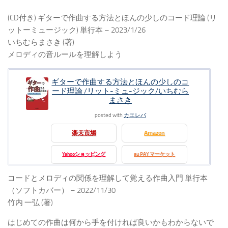
(CD付き) ギターで作曲する方法とほんの少しのコード理論 (リ
ットーミュージック) 単行本 – 2023/1/26
いちむらまさき (著)
メロディの⾳ルールを理解しよう
ギターで作曲する方法とほんの少しのコ
ード理論 /リット-ミュ-ジック/いちむら
まさき
posted with
カエレバ
楽天市場
Amazon
Yahooショッピング
au PAY マーケット
コードとメロディの関係を理解して覚える作曲入門 単行本
（ソフトカバー） – 2022/11/30
竹内 一弘 (著)
はじめての作曲は何から手を付ければ良いかもわからないで