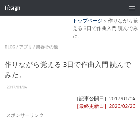
Tíːsign
コンテンツへスキップ
トップページ
>
作りながら覚
える 3日で作曲入門 読んでみ
た。
BLOG
/
アプリ
/
楽器その他
作りながら覚える 3日で作曲入門 読んで
みた。
·
2017/01/04
［記事公開日］2017/01/04
［最終更新日］2026/02/26
スポンサーリンク