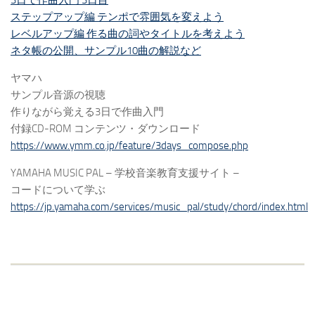
3日で作曲入門 3日目
ステップアップ編 テンポで雰囲気を変えよう
レベルアップ編 作る曲の詞やタイトルを考えよう
ネタ帳の公開、サンプル10曲の解説など
ヤマハ
サンプル音源の視聴
作りながら覚える3日で作曲入門
付録CD-ROM コンテンツ・ダウンロード
https://www.ymm.co.jp/feature/3days_compose.php
YAMAHA MUSIC PAL – 学校音楽教育支援サイト –
コードについて学ぶ
https://jp.yamaha.com/services/music_pal/study/chord/index.html