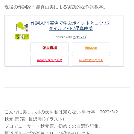
現役の作詞家・昆真由美による実践的な作詞教本。
作詞入門 実例で学ぶポイントとコツ /ス
タイルノ-ト/昆真由美
posted with
カエレバ
楽天市場
Amazon
Yahooショッピング
au PAY マーケット
こんなに美しい月の夜を君は知らない 単行本 – 2022/3/2
秋元 康 (著), 長沢 明 (イラスト)
プロデューサー・秋元康、初めての自選歌詞集。
坂道グループの楽曲より、46作をセレクト。