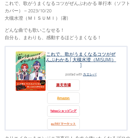
これで、歌がうまくなるコツがぜんぶわかる 単行本（ソフト
カバー） – 2023/10/20
大槻水澄（ＭＩＳＵＭＩ） (著)
どんな曲でも歌いこなせる！
自分も、まわりも、感動するほどうまくなる！
これで、歌がうまくなるコツがぜ
んぶわかる [ 大槻水澄（MISUMI）
]
posted with
カエレバ
楽天市場
Amazon
Yahooショッピング
au PAY マーケット