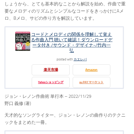
しょうから、とても基本的なことから解説を始め、作曲で重
要なメロディのリズムとシンプルなコードをきっかけにAメ
ロ、Bメロ、サビの作り方を解説しています。
コードとメロディの関係を理解して覚え
る作曲入門 聴いて確認！ダウンロードデ
ータ付き /サウンド・デザイナ-/竹内一
弘
posted with
カエレバ
楽天市場
Amazon
Yahooショッピング
au PAY マーケット
ジョン・レノン作曲術 単行本 – 2022/11/29
野口 義修 (著)
天才的なソングライター、ジョン・レノンの曲作りのテクニ
ックをまとめた一冊。