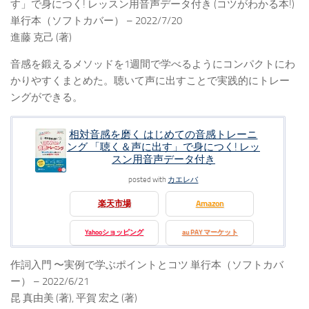
す」で身につく! レッスン用音声データ付き (コツがわかる本!)
単行本（ソフトカバー） – 2022/7/20
進藤 克己 (著)
音感を鍛えるメソッドを1週間で学べるようにコンパクトにわ
かりやすくまとめた。聴いて声に出すことで実践的にトレー
ングができる。
相対音感を磨く はじめての音感トレーニ
ング 「聴く＆声に出す」で身につく! レッ
スン用音声データ付き
posted with
カエレバ
楽天市場
Amazon
Yahooショッピング
au PAY マーケット
作詞入門 〜実例で学ぶポイントとコツ 単行本（ソフトカバ
ー） – 2022/6/21
昆 真由美 (著), 平賀 宏之 (著)