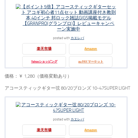
【ポイント5倍】アコースティックギターセッ
ト アコギ初心者11点セット 動画講座付き教則
本 40インチ 邦ロック雑誌GIGS掲載モデル
【GRANPRO(グランプロ)】レビューキャンペ
ーン実施中
posted with
カエレバ
楽天市場
Amazon
Yahooショッピング
au PAY マーケット
価格：￥ 1,280（価格変動あり）
アコースティックギター弦 80/20ブロンズ 10-47SUPER LIGHT
アコースティックギター弦 80/20ブロンズ 10-
47SUPER LIGHT
posted with
カエレバ
楽天市場
Amazon