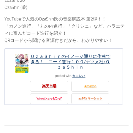
2025/1/20
OzaShin (著)
YouTubeで人気のOzaShin氏の音楽解説本 第2弾！！
「カノン進行」「丸の内進行」「クリシェ」など、バラエテ
ィに富んだコード進行を紹介！
QRコードから聞ける音源付きだから、わかりやすい！
ＯｚａＳｈｉｎのイメージ通りに作曲で
きる！ コード進行１００/ナツメ社/Ｏ
ｚａＳｈｉｎ
posted with
カエレバ
楽天市場
Amazon
Yahooショッピング
au PAY マーケット