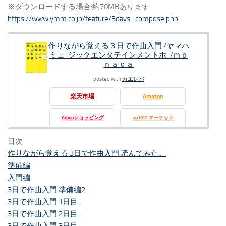
※ダウンロードする場合:約70MBあります
https://www.ymm.co.jp/feature/3days_compose.php
作りながら覚える３日で作曲入門 /ヤマハ
ミュ-ジックエンタテインメントホ-/ｍｏ
ｎａｃａ
posted with
カエレバ
楽天市場
Amazon
Yahooショッピング
au PAY マーケット
目次
作りながら覚える 3日で作曲入門 読んでみた。
準備編
入門編
3日で作曲入門 準備編2
3日で作曲入門 1日目
3日で作曲入門 2日目