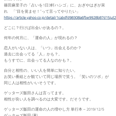
篠田麻里子の「占いを1日3軒ハシゴ」に、おぎやはぎが呆
れ 「“目を覚ませ！”って言ってやりたい」
https://article.yahoo.co.jp/detail/1cabdfd98308a6fbe9928b87d154
どこに？行けば出会いがあるの？。
何年の何月に、「運命の人」が現れるの？
恋人がいない人は、「いつ」出会えるのか？
過去に出会ってる「人」かも？。
もうすでに、出会ってる人なのかも？。
自分と相性の、いい人を簡単に知りたい。
お笑い番組とか観ていて同じ場所で笑う。「笑いのツボ」が
同じ人は相性がいいそうです。
ゲッターズ飯田さんは言ってます。
相性が良い人を調べるのは大変です。だそうです。
ゲッターズ飯田の運命の人の増やし方 単行本 – 2019/12/5
ゲッターズ飯田 (著)