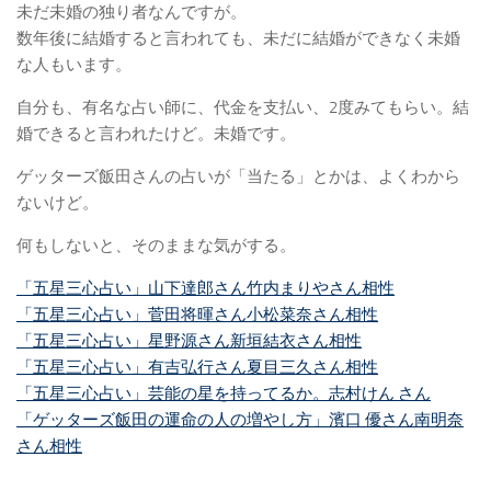
未だ未婚の独り者なんですが。
数年後に結婚すると言われても、未だに結婚ができなく未婚
な人もいます。
自分も、有名な占い師に、代金を支払い、2度みてもらい。結
婚できると言われたけど。未婚です。
ゲッターズ飯田さんの占いが「当たる」とかは、よくわから
ないけど。
何もしないと、そのままな気がする。
「五星三心占い」山下達郎さん竹内まりやさん相性
「五星三心占い」菅田将暉さん小松菜奈さん相性
「五星三心占い」星野源さん新垣結衣さん相性
「五星三心占い」有吉弘行さん夏目三久さん相性
「五星三心占い」芸能の星を持ってるか。志村けん さん
「ゲッターズ飯田の運命の人の増やし方」濱口 優さん南明奈
さん相性