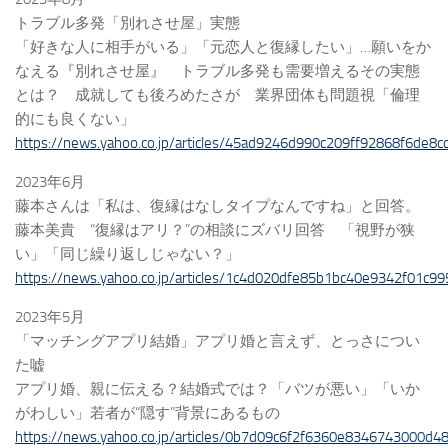
トラブル多発「別れさせ屋」実態
「好きな人に相手がいる」「元恋人と復縁したい」…願いをか
なえる『別れさせ屋』 トラブル多発も需要増えるその実態
とは？ 成就しても後ろめたさが 業界団体も問題視「倫理
的にも良くない」
https://news.yahoo.co.jp/articles/45ad9246d990c209ff92868f6de8
2023年6月
藤本さんは「私は、復縁はなしタイプなんですね」と回答。
藤本美貴 “復縁はアリ？”の相談にズバリ回答 「視野が狭
い」「同じ繰り返しじゃない？」
https://news.yahoo.co.jp/articles/1c4d020dfe85b1bc40e9342f01c9
2023年5月
「マッチングアプリ結婚」アプリ婚と言えず、とっさについ
た嘘
アプリ婚、親に伝える？結婚式では？「バツが悪い」「いか
がわしい」若者が“隠す”背景にあるもの
https://news.yahoo.co.jp/articles/0b7d09c6f2f6360e8346743000d