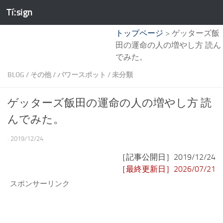
Tíːsign
コンテンツへスキップ
トップページ
>
ゲッターズ飯
田の運命の人の増やし方 読ん
でみた。
BLOG
/
その他
/
パワースポット
/
未分類
ゲッターズ飯田の運命の人の増やし方 読
んでみた。
·
2019/12/24
［記事公開日］2019/12/24
［最終更新日］2026/07/21
スポンサーリンク