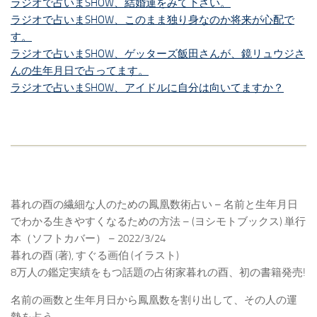
ラジオで占いまSHOW、結婚運をみて下さい。
ラジオで占いまSHOW、このまま独り身なのか将来が心配で
す。
ラジオで占いまSHOW、ゲッターズ飯田さんが、鏡リュウジさ
んの生年月日で占ってます。
ラジオで占いまSHOW、アイドルに自分は向いてますか？
暮れの酉の繊細な人のための鳳凰数術占い – 名前と生年月日
でわかる生きやすくなるための方法 – (ヨシモトブックス) 単行
本（ソフトカバー） – 2022/3/24
暮れの酉 (著), すぐる画伯 (イラスト)
8万人の鑑定実績をもつ話題の占術家暮れの酉、初の書籍発売!
名前の画数と生年月日から鳳凰数を割り出して、その人の運