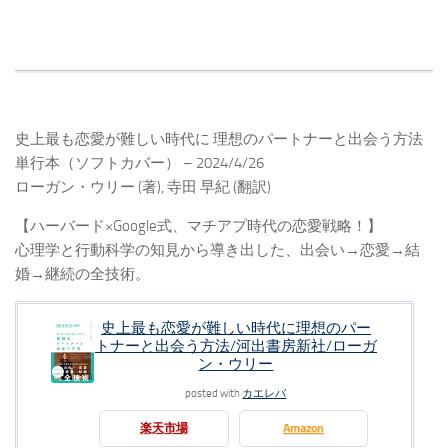
史上最も恋愛が難しい時代に 理想のパートナーと出会う方法
単行本（ソフトカバー） – 2024/4/26
ローガン・ウリー (著), 寺田 早紀 (翻訳)
【ハーバード×Google式、マチアプ時代の恋愛戦略！】
心理学と行動科学の知見から導き出した、出会い→恋愛→結
婚→継続の全技術。
史上最も恋愛が難しい時代に理想のパー
トナーと出会う方法/河出書房新社/ローガ
ン・ウリー
posted with
カエレバ
楽天市場
Amazon