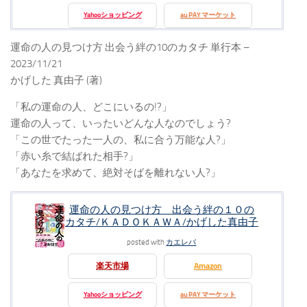
Yahooショッピング
au PAY マーケット
運命の人の見つけ方 出会う絆の10のカタチ 単行本 –
2023/11/21
かげした 真由子 (著)
「私の運命の人、どこにいるの!?」
運命の人って、いったいどんな人なのでしょう?
「この世でたった一人の、私に合う万能な人?」
「赤い糸で結ばれた相手?」
「あなたを求めて、絶対そばを離れない人?」
運命の人の見つけ方 出会う絆の１０の
カタチ/ＫＡＤＯＫＡＷＡ/かげした真由子
posted with
カエレバ
楽天市場
Amazon
Yahooショッピング
au PAY マーケット