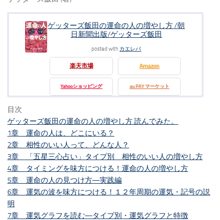
ゲッターズ飯田の運命の人の増やし方 /朝
日新聞出版/ゲッターズ飯田
posted with
カエレバ
楽天市場
Amazon
Yahooショッピング
au PAY マーケット
目次
ゲッターズ飯田の運命の人の増やし方 読んでみた。
1章 運命の人は、どこにいる？
2章 相性のいい人って、どんな人？
3章 「五星三心占い」タイプ別 相性のいい人の増やし方
4章 タイミングを味方につける！運命の人の増やし方
5章 運命の人の見つけ方―実践編
6章 運気の波を味方につける！１２年周期の運気・記号の説
明
7章 運気グラフを読む―タイプ別・運気グラフと特徴