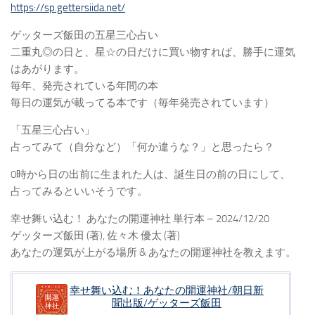
https://sp.gettersiida.net/
ゲッターズ飯田の五星三心占い
二重丸◎の日と、星☆の日だけに買い物すれば、勝手に運気
はあがります。
毎年、発売されている年間の本
毎日の運気が載ってる本です（毎年発売されています）
「五星三心占い」
占ってみて（自分など）「何か違うな？」と思ったら？
0時から日の出前に生まれた人は、誕生日の前の日にして、
占ってみるといいそうです。
幸せ舞い込む！ あなたの開運神社 単行本 – 2024/12/20
ゲッターズ飯田 (著), 佐々木 優太 (著)
あなたの運気が上がる場所 & あなたの開運神社を教えます。
幸せ舞い込む！あなたの開運神社/朝日新
聞出版/ゲッターズ飯田