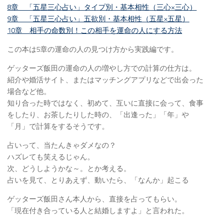
8章 「五星三心占い」タイプ別・基本相性（三心×三心）
9章 「五星三心占い」五欲別・基本相性（五星×五星）
10章 相手の命数別！この相手を運命の人にする方法
この本は5章の運命の人の見つけ方から実践編です。
ゲッターズ飯田の運命の人の増やし方での計算の仕方は。
紹介や婚活サイト、またはマッチングアプリなどで出会った
場合など他。
知り合った時ではなく、初めて、互いに直接に会って、食事
をしたり、お茶したりした時の、「出逢った」「年」や
「月」で計算をするそうです。
占いって、当たんきゃダメなの？
ハズレても笑えるじゃん。
次、どうしようかな～。とか考える。
占いを見て、とりあえず、動いたら、「なんか」起こる
ゲッターズ飯田さん本人から、直接を占ってもらい。
「現在付き合っている人と結婚しますよ」と言われた。