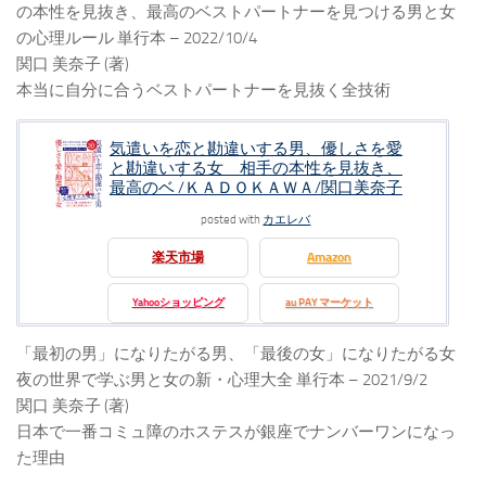
の本性を見抜き、最高のベストパートナーを見つける男と女
の心理ルール 単行本 – 2022/10/4
関口 美奈子 (著)
本当に自分に合うベストパートナーを見抜く全技術
気遣いを恋と勘違いする男、優しさを愛
と勘違いする女 相手の本性を見抜き、
最高のベ /ＫＡＤＯＫＡＷＡ/関口美奈子
posted with
カエレバ
楽天市場
Amazon
Yahooショッピング
au PAY マーケット
「最初の男」になりたがる男、「最後の女」になりたがる女
夜の世界で学ぶ男と女の新・心理大全 単行本 – 2021/9/2
関口 美奈子 (著)
日本で一番コミュ障のホステスが銀座でナンバーワンになっ
た理由