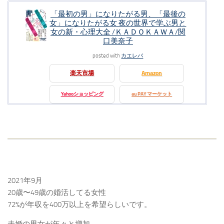
「最初の男」になりたがる男、「最後の
女」になりたがる女 夜の世界で学ぶ男と
女の新・心理大全 /ＫＡＤＯＫＡＷＡ/関
口美奈子
posted with
カエレバ
楽天市場
Amazon
Yahooショッピング
au PAY マーケット
2021年9月
20歳〜49歳の婚活してる女性
72%が年収を400万以上を希望らしいです。