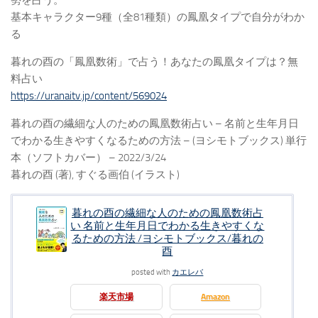
勢を占う。
基本キャラクター9種（全81種類）の鳳凰タイプで自分がわか
る
暮れの酉の「鳳凰数術」で占う！あなたの鳳凰タイプは？無
料占い
https://uranaitv.jp/content/569024
暮れの酉の繊細な人のための鳳凰数術占い – 名前と生年月日
でわかる生きやすくなるための方法 – (ヨシモトブックス) 単行
本（ソフトカバー） – 2022/3/24
暮れの酉 (著), すぐる画伯 (イラスト)
暮れの酉の繊細な人のための鳳凰数術占
い 名前と生年月日でわかる生きやすくな
るための方法 /ヨシモトブックス/暮れの
酉
posted with
カエレバ
楽天市場
Amazon