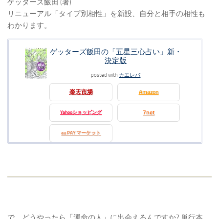
ゲッターズ飯田 (著)
リニューアル「タイプ別相性」を新設、自分と相手の相性も
わかります。
ゲッターズ飯田の「五星三心占い」新・
決定版
posted with
カエレバ
楽天市場
Amazon
7net
Yahooショッピング
au PAY マーケット
で、どうやったら「運命の人」に出会えるんですか? 単行本