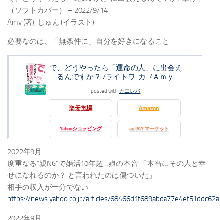
（ソフトカバー） – 2022/9/14
Amy (著), じゅん (イラスト)
必要なのは、「無条件に」自分を好きになること
で、どうやったら「運命の人」に出会え
るんですか？ /ライトワ-カ-/Ａｍｙ
posted with
カエレバ
楽天市場
Amazon
Yahooショッピング
au PAY マーケット
2022年9月
度重なる“親NG”で婚活10年超…娘の本音 「本当にその人と幸
せになれるのか？ と言われたのは傷ついた」
相手の収入が十分でない
https://news.yahoo.co.jp/articles/68466d1f689abda77e4ef51ddc6
2022年9月