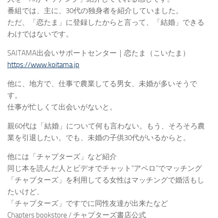
番組では、主に、30代の独身者を紹介していました。
ただ、「恋たま」に登録したからと言って、「結婚」できる
わけではないです。
SAITAMA出会いサポートセンター｜恋たま（こいたま）
https://www.koitama.jp
他に、地方で、仕事で農業してる男女、未婚が多いそうで
す。
仕事が忙しくて出会いがないと。
親60代は「結婚」について何も言わない。もう、そろそろ農
業を引退したい。でも、未婚の子供30代がいるからと。
他には「チャプターズ」など紹介
同じ本を読んだ人とビデオでチャット“アペロ”でマッチング
「チャプターズ」を利用してる女性はマッチングで婚活もし
たいけど、
「チャプターズ」ですでに同性友達が出来たなど
Chapters bookstore / チャプターズ書店公式