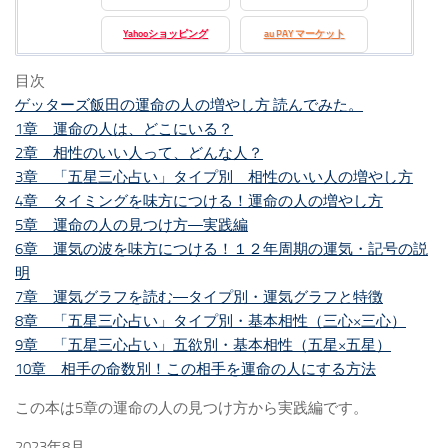
Yahooショッピング
au PAY マーケット
目次
ゲッターズ飯田の運命の人の増やし方 読んでみた。
1章 運命の人は、どこにいる？
2章 相性のいい人って、どんな人？
3章 「五星三心占い」タイプ別 相性のいい人の増やし方
4章 タイミングを味方につける！運命の人の増やし方
5章 運命の人の見つけ方―実践編
6章 運気の波を味方につける！１２年周期の運気・記号の説
明
7章 運気グラフを読む―タイプ別・運気グラフと特徴
8章 「五星三心占い」タイプ別・基本相性（三心×三心）
9章 「五星三心占い」五欲別・基本相性（五星×五星）
10章 相手の命数別！この相手を運命の人にする方法
この本は5章の運命の人の見つけ方から実践編です。
2023年8月